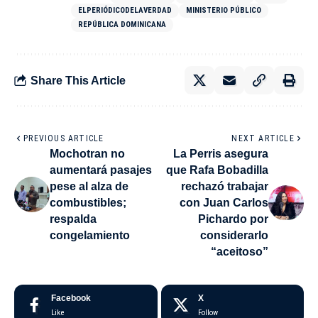
ELPERIÓDICODELAVERDAD
MINISTERIO PÚBLICO
REPÚBLICA DOMINICANA
Share This Article
PREVIOUS ARTICLE
NEXT ARTICLE
Mochotran no
La Perris asegura
aumentará pasajes
que Rafa Bobadilla
pese al alza de
rechazó trabajar
combustibles;
con Juan Carlos
respalda
Pichardo por
congelamiento
considerarlo
“aceitoso”
Facebook
X
Like
Follow