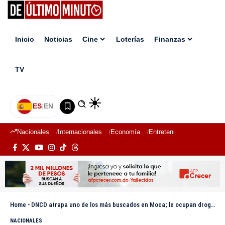
Inicio
Noticias
Cine
Loterías
Finanzas
TV
ES
|
EN
Nacionales
Internacionales
Economía
Entretenimiento
Deport
Home
-
DNCD atrapa uno de los más buscados en Moca; le ocupan drogas y una pistola
NACIONALES