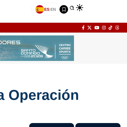
ES
|
EN
la Operación