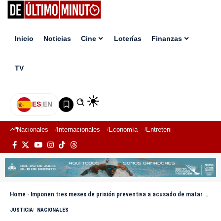
Inicio
Noticias
Cine
Loterías
Finanzas
TV
ES
|
EN
Nacionales
Internacionales
Economía
Entretenimiento
Deport
Home
-
Imponen tres meses de prisión preventiva a acusado de matar a joven en La Toronja
JUSTICIA
NACIONALES