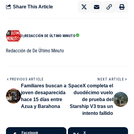
Share This Article
By
REDACCIÓN DE ÚLTIMO MINUTO
Redacción de De Último Minuto
PREVIOUS ARTICLE
NEXT ARTICLE
Familiares buscan a
SpaceX completa el
joven desaparecida
duodécimo vuelo
hace 15 días entre
de prueba del
Azua y Barahona
Starship V3 tras un
intento fallido
Facebook
X