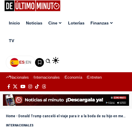
Inicio
Noticias
Cine
Loterías
Finanzas
TV
ES
|
EN
Nacionales
Internacionales
Economía
Entretenimiento
Deport
Home
-
Donald Trump canceló el viaje para ir a la boda de su hijo en medio de la incertidumbre por la guerra en Medio Oriente
INTERNACIONALES