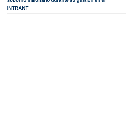
soborno millonario durante su gestión en el
INTRANT