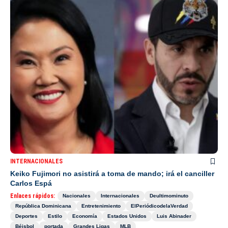
INTERNACIONALES
Keiko Fujimori no asistirá a toma de mando; irá el canciller
Carlos Espá
Enlaces rápidos:
Nacionales
Internacionales
Deultimominuto
República Dominicana
Entretenimiento
ElPeriódicodelaVerdad
Deportes
Estilo
Economía
Estados Unidos
Luis Abinader
Béisbol
portada
Grandes Ligas
MLB