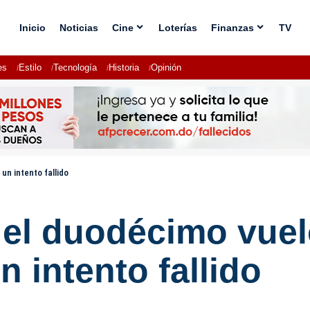
Inicio
Noticias
Cine
Loterías
Finanzas
TV
es
Estilo
Tecnología
Historia
Opinión
un intento fallido
el duodécimo vuel
n intento fallido