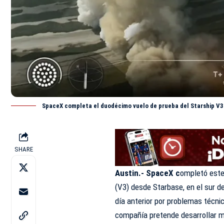
SpaceX completa el duodécimo vuelo de prueba del Starship V3 
SHARE
Austin.-
SpaceX c
ompletó este
(V3) desde Starbase, en el sur 
día anterior por problemas técni
compañía pretende desarrollar m