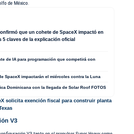
olfo de México.
onfirmó que un cohete de SpaceX impactó en
s 5 claves de la explicación oficial
nte de IA para programación que competirá con
de SpaceX impactarán el miércoles contra la Luna
ica Dominicana con la llegada de Solar Roof FOTOS
X solicita exención fiscal para construir planta
 Texas
ión V3
 configuración V3 tanto en el propulsor Super Heavy como