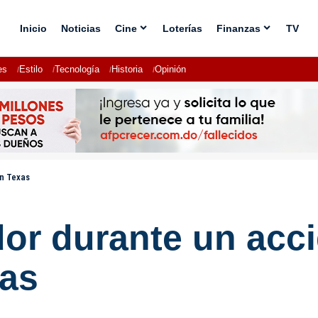
Inicio
Noticias
Cine
Loterías
Finanzas
TV
es
Estilo
Tecnología
Historia
Opinión
en Texas
or durante un acci
xas