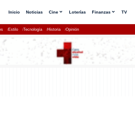
Inicio
Noticias
Cine
Loterías
Finanzas
TV
es
Estilo
Tecnología
Historia
Opinión