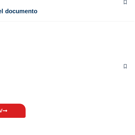
 el documento
V