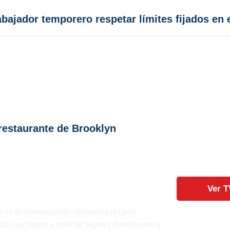
abajador temporero respetar límites fijados en
restaurante de Brooklyn
Ver T
e en la comunicación informativa del país,
lidad que llegan a miles de hogares dominicanos a