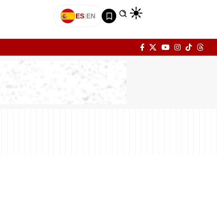
ES
|
EN