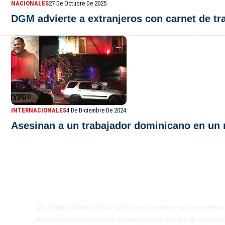
NACIONALES
27 De Octubre De 2025
DGM advierte a extranjeros con carnet de tr
INTERNACIONALES
4 De Diciembre De 2024
Asesinan a un trabajador dominicano en un 
De Último Minuto TV
De Último Minuto Televisión se posiciona como un referent
destacándose por ofrecer contenidos variados y de alta ca