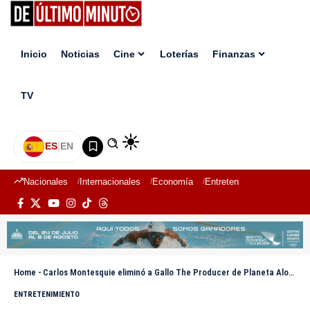
Inicio
Noticias
Cine
Loterías
Finanzas
TV
ES
|
EN
Nacionales
Internacionales
Economía
Entretenimiento
Deport
Home
-
Carlos Montesquie eliminó a Gallo The Producer de Planeta Alofoke
ENTRETENIMIENTO