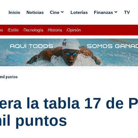
Inicio
Noticias
Cine
Loterías
Finanzas
TV
es
Estilo
Tecnología
Historia
Opinión
 mil puntos
era la tabla 17 de 
il puntos