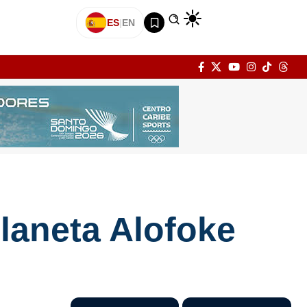
ES
|
EN
Planeta Alofoke