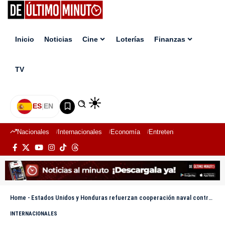
Inicio
Noticias
Cine
Loterías
Finanzas
TV
ES
|
EN
Nacionales
Internacionales
Economía
Entretenimiento
Deport
Home
-
Estados Unidos y Honduras refuerzan cooperación naval contra el narcotráfico en el Caribe
INTERNACIONALES