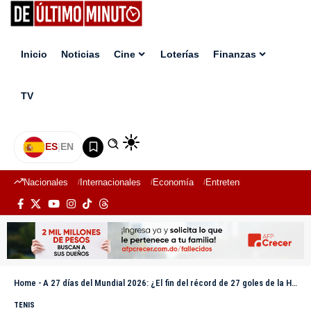
Inicio
Noticias
Cine
Loterías
Finanzas
TV
ES
|
EN
Nacionales
Internacionales
Economía
Entretenimiento
Deport
Home
-
A 27 días del Mundial 2026: ¿El fin del récord de 27 goles de la Hungría de Puskás?
TENIS