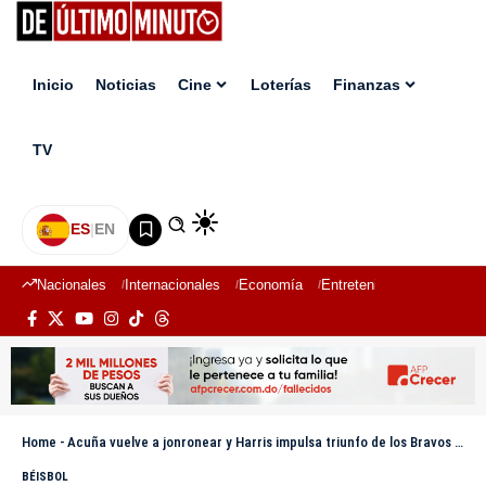
Inicio
Noticias
Cine
Loterías
Finanzas
TV
ES
|
EN
Nacionales
Internacionales
Economía
Entretenimiento
Deport
Home
-
Acuña vuelve a jonronear y Harris impulsa triunfo de los Bravos sobre Cincinnati
BÉISBOL