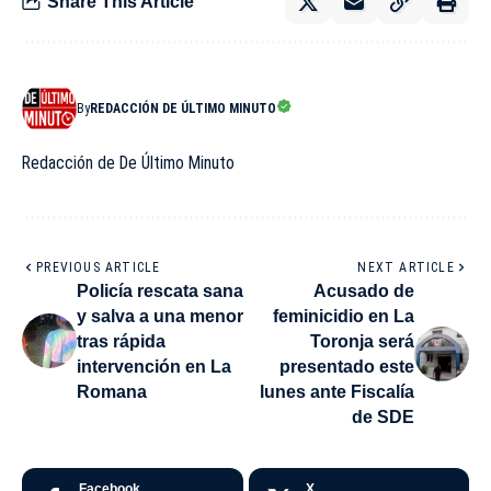
Share This Article
By
REDACCIÓN DE ÚLTIMO MINUTO
Redacción de De Último Minuto
PREVIOUS ARTICLE
NEXT ARTICLE
Policía rescata sana
Acusado de
y salva a una menor
feminicidio en La
tras rápida
Toronja será
intervención en La
presentado este
Romana
lunes ante Fiscalía
de SDE
Facebook
X