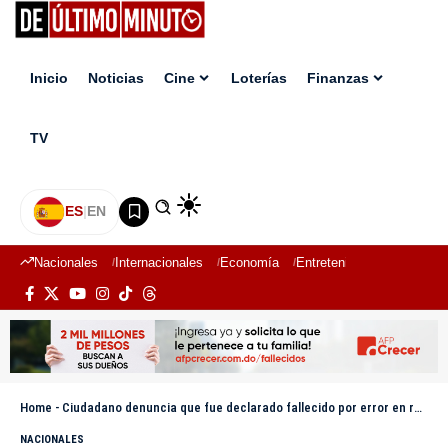
Inicio
Noticias
Cine
Loterías
Finanzas
TV
ES
|
EN
Nacionales
Internacionales
Economía
Entretenimiento
Deport
Home
-
Ciudadano denuncia que fue declarado fallecido por error en registro de la JCE
NACIONALES