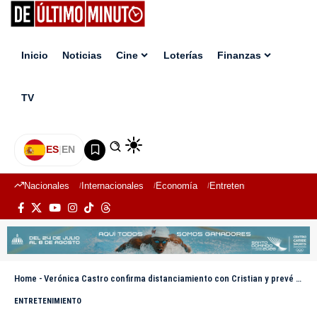
Inicio
Noticias
Cine
Loterías
Finanzas
TV
ES
|
EN
Nacionales
Internacionales
Economía
Entretenimiento
Deport
Home
-
Verónica Castro confirma distanciamiento con Cristian y prevé nuevas polémicas: “Yo me lavo las manos”
ENTRETENIMIENTO