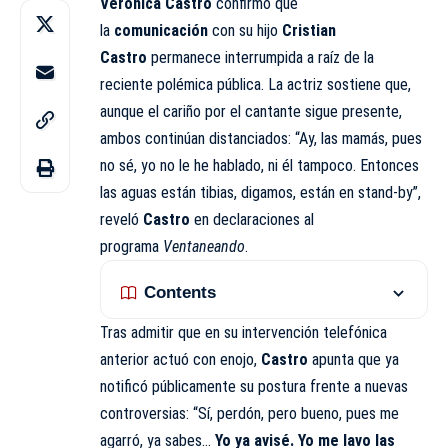
Verónica Castro
confirmó que
la
comunicación
con su hijo
Cristian
Castro
permanece
interrumpida
a raíz de la
reciente polémica pública. La actriz sostiene que,
aunque el cariño por el cantante sigue presente,
ambos continúan distanciados: “Ay, las mamás, pues
no sé, yo no le he hablado, ni él tampoco. Entonces
las aguas están tibias, digamos, están en stand-by”,
reveló
Castro
en declaraciones al
programa
Ventaneando
.
Contents
Tras admitir que en su intervención telefónica
anterior actuó con enojo,
Castro
apunta que ya
notificó públicamente su postura frente a nuevas
controversias: “Sí, perdón, pero bueno, pues me
agarró, ya sabes…
Yo ya avisé. Yo me lavo las