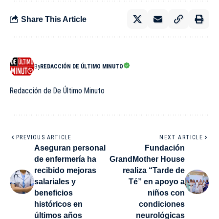
Share This Article
By
REDACCIÓN DE ÚLTIMO MINUTO
Redacción de De Último Minuto
PREVIOUS ARTICLE
NEXT ARTICLE
Aseguran personal
Fundación
de enfermería ha
GrandMother House
recibido mejoras
realiza “Tarde de
salariales y
Té” en apoyo a
beneficios
niños con
históricos en
condiciones
últimos años
neurológicas