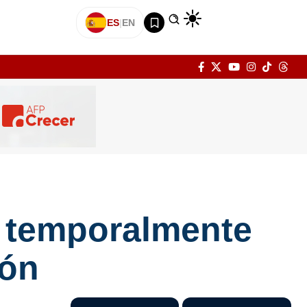
ES
|
EN
a temporalmente
lón