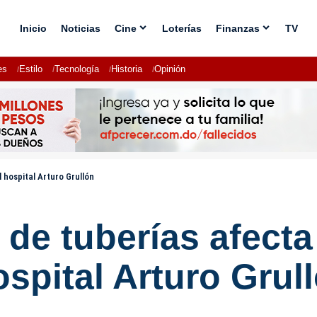
Inicio
Noticias
Cine
Loterías
Finanzas
TV
es
Estilo
Tecnología
Historia
Opinión
 hospital Arturo Grullón
 de tuberías afect
ospital Arturo Grul