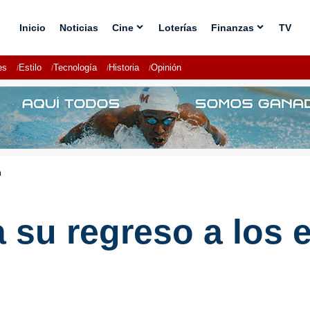
Inicio
Noticias
Cine
Loterías
Finanzas
TV
es
Estilo
Tecnología
Historia
Opinión
a
su regreso a los e