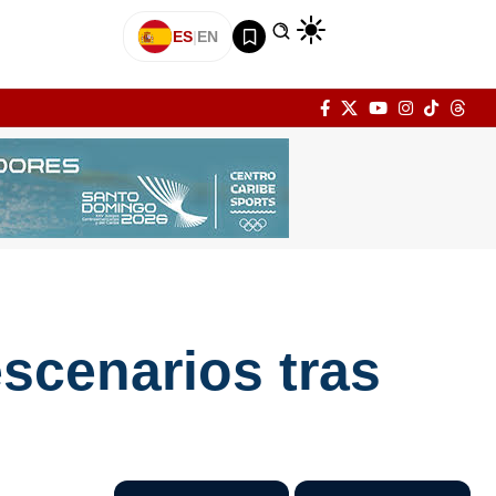
ES
|
EN
scenarios tras