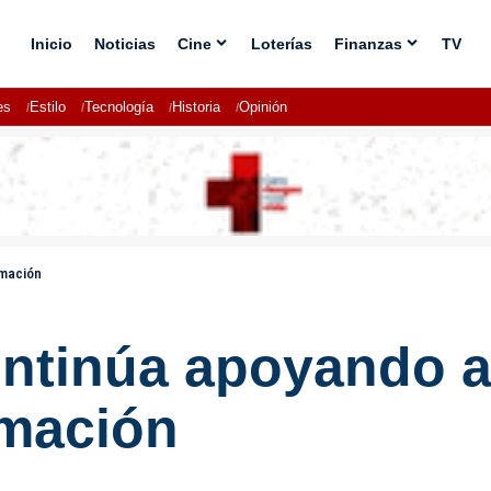
Inicio
Noticias
Cine
Loterías
Finanzas
TV
es
Estilo
Tecnología
Historia
Opinión
rmación
ntinúa apoyando a
rmación