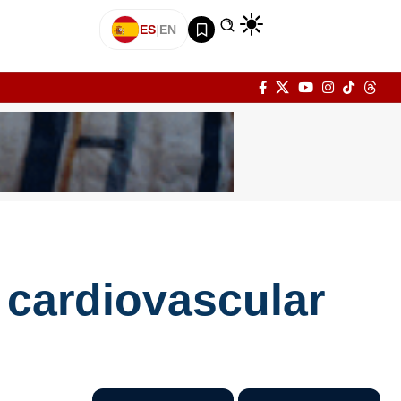
ES
|
EN
 cardiovascular