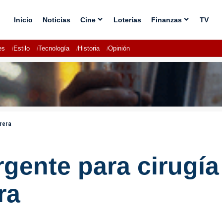
Inicio
Noticias
Cine
Loterías
Finanzas
TV
es
Estilo
Tecnología
Historia
Opinión
rera
rgente para cirugía
ra