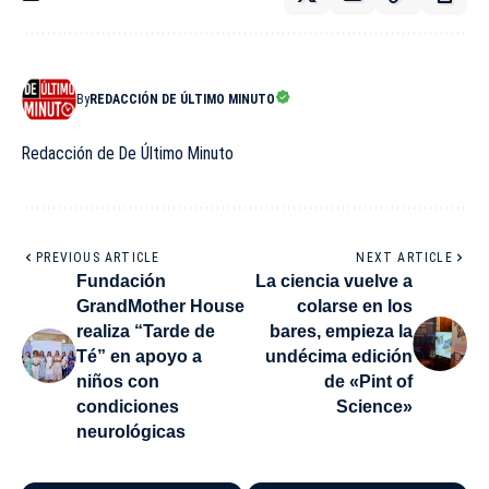
By
REDACCIÓN DE ÚLTIMO MINUTO
Redacción de De Último Minuto
PREVIOUS ARTICLE
NEXT ARTICLE
Fundación
La ciencia vuelve a
GrandMother House
colarse en los
realiza “Tarde de
bares, empieza la
Té” en apoyo a
undécima edición
niños con
de «Pint of
condiciones
Science»
neurológicas