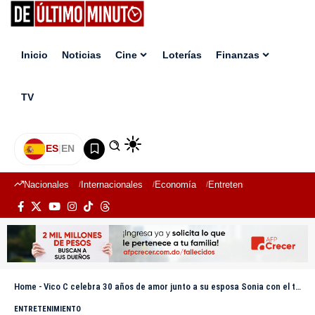
Inicio
Noticias
Cine
Loterías
Finanzas
TV
ES
|
EN
Nacionales
Internacionales
Economía
Entretenimiento
Deport
Home
-
Vico C celebra 30 años de amor junto a su esposa Sonia con el tema “Le Pido a Dios”
ENTRETENIMIENTO