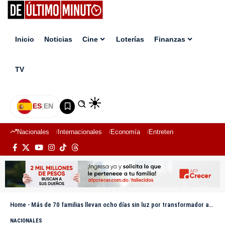
Inicio
Noticias
Cine
Loterías
Finanzas
TV
ES
|
EN
Nacionales
Internacionales
Economía
Entretenimiento
Deport
Home
-
Más de 70 familias llevan ocho días sin luz por transformador averiado en Barahona
NACIONALES