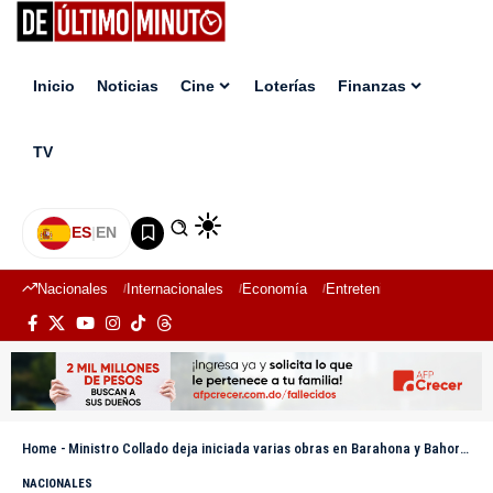
Inicio
Noticias
Cine
Loterías
Finanzas
TV
ES
|
EN
Nacionales
Internacionales
Economía
Entretenimiento
Deport
Home
-
Ministro Collado deja iniciada varias obras en Barahona y Bahoruco, con una inversión de más 112 millones de pesos
NACIONALES