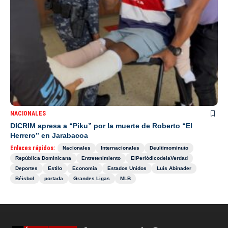
NACIONALES
DICRIM apresa a “Piku” por la muerte de Roberto “El
Herrero” en Jarabacoa
Enlaces rápidos:
Nacionales
Internacionales
Deultimominuto
República Dominicana
Entretenimiento
ElPeriódicodelaVerdad
Deportes
Estilo
Economía
Estados Unidos
Luis Abinader
Béisbol
portada
Grandes Ligas
MLB