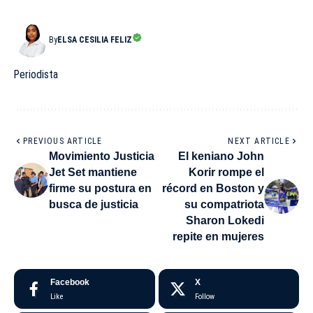
By
ELSA CESILIA FELIZ
Periodista
PREVIOUS ARTICLE
NEXT ARTICLE
Movimiento Justicia
El keniano John
Jet Set mantiene
Korir rompe el
firme su postura en
récord en Boston y
busca de justicia
su compatriota
Sharon Lokedi
repite en mujeres
Facebook
X
Like
Follow