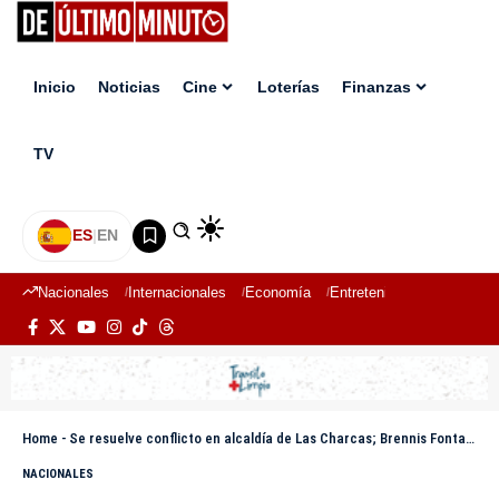
Inicio
Noticias
Cine
Loterías
Finanzas
TV
ES
|
EN
Nacionales
Internacionales
Economía
Entretenimiento
Deport
Home
-
Se resuelve conflicto en alcaldía de Las Charcas; Brennis Fontanez continuará como alcalde
NACIONALES