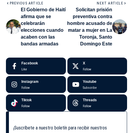
PREVIOUS ARTICLE
NEXT ARTICLE
El Gobierno de Haití
Solicitan prisión
afirma que se
preventiva contra
celebrarán
hombre acusado de
elecciones cuando
matar a mujer en La
acaben con las
Toronja, Santo
bandas armadas
Domingo Este
Facebook
X
Like
Follow
Instagram
Youtube
Follow
Subscribe
Tiktok
Threads
Follow
Follow
¡Suscríbete a nuestro boletín para recibir nuestros