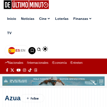
Inicio
Noticias
Cine
Loterías
Finanzas
TV
ES
|
EN
Nacionales
Internacionales
Economía
Entretenimiento
Deport
Azua