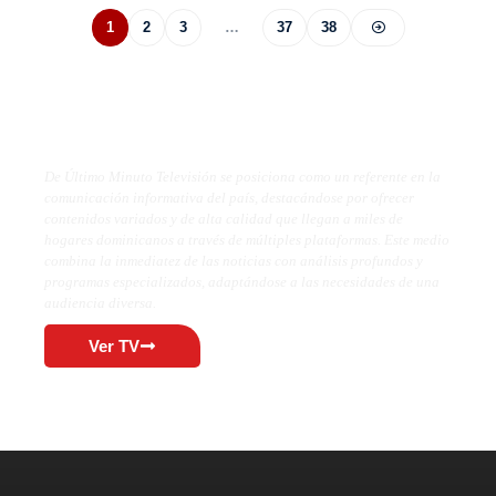
1
2
3
…
37
38
De Último Minuto TV
De Último Minuto Televisión se posiciona como un referente en la
comunicación informativa del país, destacándose por ofrecer
contenidos variados y de alta calidad que llegan a miles de
hogares dominicanos a través de múltiples plataformas. Este medio
combina la inmediatez de las noticias con análisis profundos y
programas especializados, adaptándose a las necesidades de una
audiencia diversa.
Ver TV