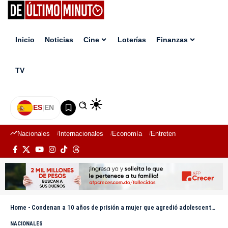
Inicio
Noticias
Cine
Loterías
Finanzas
TV
ES
|
EN
Nacionales
Internacionales
Economía
Entretenimiento
Deport
Home
-
Condenan a 10 años de prisión a mujer que agredió adolescente en escuela de Azua
NACIONALES