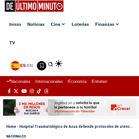
Inicio
Noticias
Cine
Loterías
Finanzas
TV
ES
|
EN
Nacionales
Internacionales
Economía
Entretenimiento
Deport
Home
-
Hospital Traumatológico de Azua defiende protocolos de atención y llama a evitar la desinformación
NACIONALES