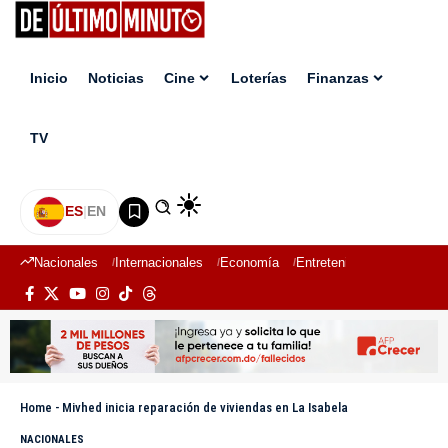
Inicio
Noticias
Cine
Loterías
Finanzas
TV
ES
|
EN
Nacionales
Internacionales
Economía
Entretenimiento
Deport
Home
-
Mivhed inicia reparación de viviendas en La Isabela
NACIONALES