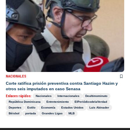
NACIONALES
Corte ratifica prisión preventiva contra Santiago Hazim y
otros seis imputados en caso Senasa
Enlaces rápidos:
Nacionales
Internacionales
Deultimominuto
República Dominicana
Entretenimiento
ElPeriódicodelaVerdad
Deportes
Estilo
Economía
Estados Unidos
Luis Abinader
Béisbol
portada
Grandes Ligas
MLB