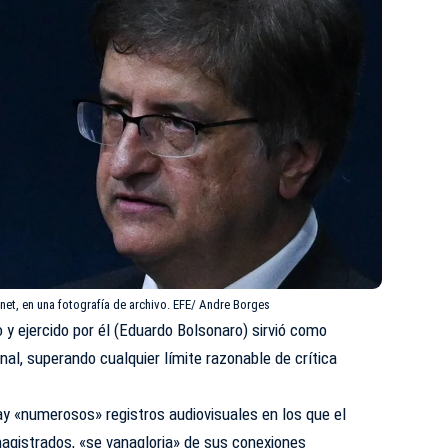
Gonet, en una fotografía de archivo. EFE/ Andre Borges
 y ejercido por él (Eduardo Bolsonaro) sirvió como
nal, superando cualquier límite razonable de crítica
hay «numerosos» registros audiovisuales en los que
el
magistrados
, «se vanagloria» de sus conexiones