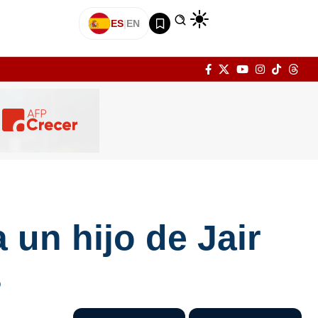
ES
|
EN
 un hijo de Jair
s