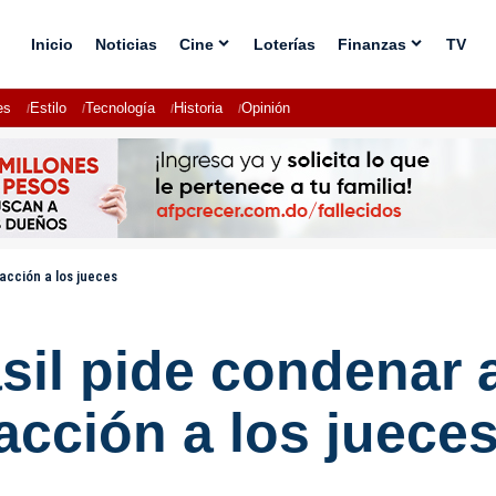
Inicio
Noticias
Cine
Loterías
Finanzas
TV
es
Estilo
Tecnología
Historia
Opinión
oacción a los jueces
sil pide condenar a
cción a los juece