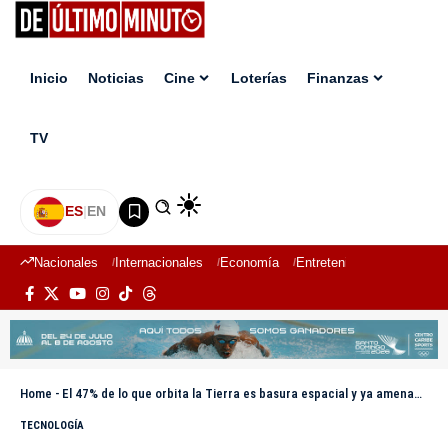
Inicio
Noticias
Cine
Loterías
Finanzas
TV
ES
|
EN
Nacionales
Internacionales
Economía
Entretenimiento
Deport
Home
-
El 47% de lo que orbita la Tierra es basura espacial y ya amenaza el futuro de la exploración
TECNOLOGÍA