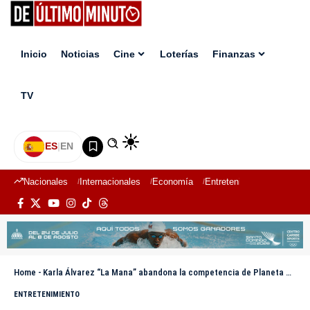
Inicio
Noticias
Cine
Loterías
Finanzas
TV
ES
|
EN
Nacionales
Internacionales
Economía
Entretenimiento
Deport
Home
-
Karla Álvarez “La Mana” abandona la competencia de Planeta Alofoke
ENTRETENIMIENTO