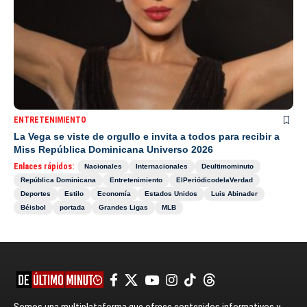
ENTRETENIMIENTO
La Vega se viste de orgullo e invita a todos para recibir a
Miss República Dominicana Universo 2026
Enlaces rápidos:
Nacionales
Internacionales
Deultimominuto
República Dominicana
Entretenimiento
ElPeriódicodelaVerdad
Deportes
Estilo
Economía
Estados Unidos
Luis Abinader
Béisbol
portada
Grandes Ligas
MLB
Somos una multiplataforma que ofrece contenidos informativos y