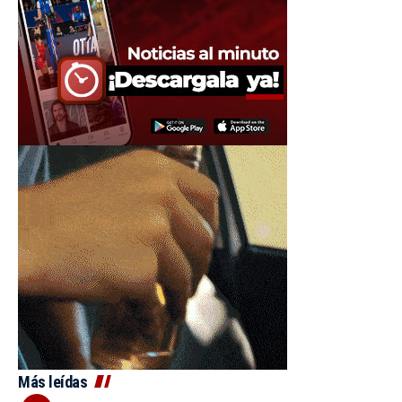
Más leídas