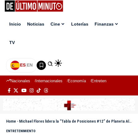
Inicio
Noticias
Cine
Loterías
Finanzas
TV
ES
|
EN
Nacionales
Internacionales
Economía
Entretenimiento
Deport
Home
-
Michael Flores lidera la “Tabla de Posiciones #12” de Planeta Alofoke con amplia ventaja
ENTRETENIMIENTO