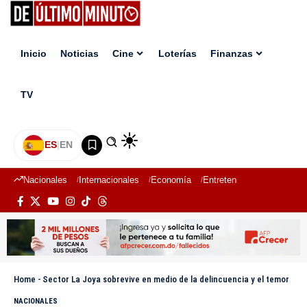
Inicio
Noticias
Cine
Loterías
Finanzas
TV
ES
|
EN
Nacionales
Internacionales
Economía
Entretenimiento
Deport
Home
-
Sector La Joya sobrevive en medio de la delincuencia y el temor
NACIONALES