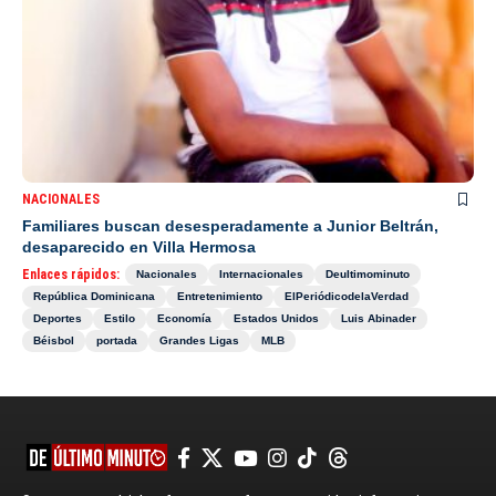
NACIONALES
Familiares buscan desesperadamente a Junior Beltrán,
desaparecido en Villa Hermosa
Enlaces rápidos:
Nacionales
Internacionales
Deultimominuto
República Dominicana
Entretenimiento
ElPeriódicodelaVerdad
Deportes
Estilo
Economía
Estados Unidos
Luis Abinader
Béisbol
portada
Grandes Ligas
MLB