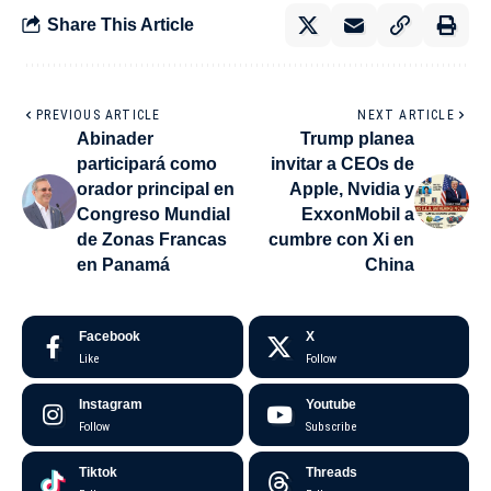
Share This Article
PREVIOUS ARTICLE
NEXT ARTICLE
Abinader
Trump planea
participará como
invitar a CEOs de
orador principal en
Apple, Nvidia y
Congreso Mundial
ExxonMobil a
de Zonas Francas
cumbre con Xi en
en Panamá
China
Facebook
X
Like
Follow
Instagram
Youtube
Follow
Subscribe
Tiktok
Threads