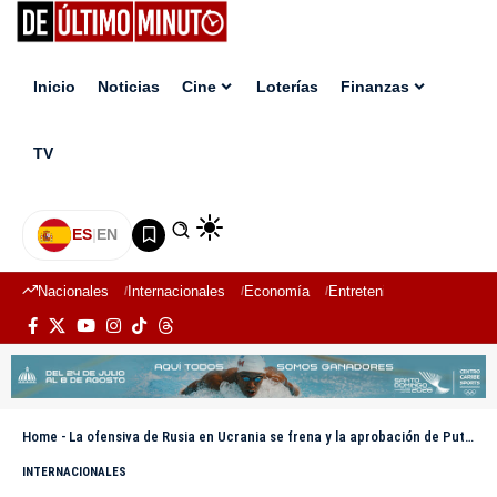
Inicio
Noticias
Cine
Loterías
Finanzas
TV
ES
|
EN
Nacionales
Internacionales
Economía
Entretenimiento
Deport
Home
-
La ofensiva de Rusia en Ucrania se frena y la aprobación de Putin cae a sus niveles más bajos desde el inicio de la guerra
INTERNACIONALES