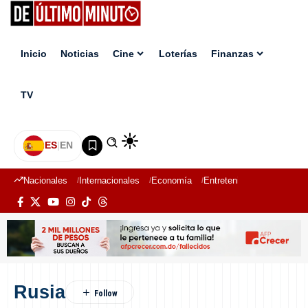
Inicio
Noticias
Cine
Loterías
Finanzas
TV
ES
|
EN
Nacionales
Internacionales
Economía
Entretenimiento
Deport
Rusia