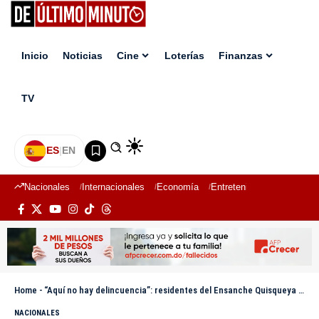
Inicio
Noticias
Cine
Loterías
Finanzas
TV
ES
|
EN
Nacionales
Internacionales
Economía
Entretenimiento
Deport
Home
-
“Aquí no hay delincuencia”: residentes del Ensanche Quisqueya valoran patrullaje policial
NACIONALES