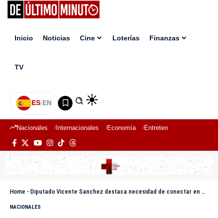
Inicio
Noticias
Cine
Loterías
Finanzas
TV
ES
|
EN
Nacionales
Internacionales
Economía
Entretenimiento
Deport
Home
-
Diputado Vicente Sanchez destaca necesidad de conectar en Congreso con la tecnología
NACIONALES