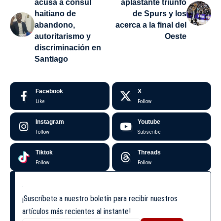
acusa a cónsul
aplastante triunfo
haitiano de
de Spurs y los
abandono,
acerca a la final del
autoritarismo y
Oeste
discriminación en
Santiago
Facebook
X
Like
Follow
Instagram
Youtube
Follow
Subscribe
Tiktok
Threads
Follow
Follow
¡Suscríbete a nuestro boletín para recibir nuestros
artículos más recientes al instante!