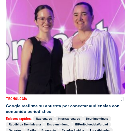
TECNOLOGÍA
Google reafirma su apuesta por conectar audiencias con
contenido periodístico
Enlaces rápidos:
Nacionales
Internacionales
Deultimominuto
República Dominicana
Entretenimiento
ElPeriódicodelaVerdad
Deportes
Estilo
Economía
Estados Unidos
Luis Abinader