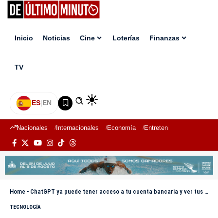
Inicio
Noticias
Cine
Loterías
Finanzas
TV
ES
|
EN
Nacionales
Internacionales
Economía
Entretenimiento
Deport
Home
-
ChatGPT ya puede tener acceso a tu cuenta bancaria y ver tus movimientos
TECNOLOGÍA