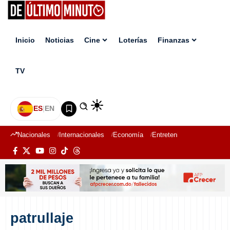
Inicio
Noticias
Cine
Loterías
Finanzas
TV
ES
|
EN
Nacionales
Internacionales
Economía
Entretenimiento
Deport
patrullaje