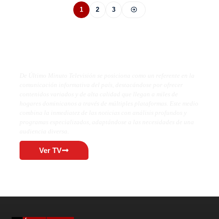
1
2
3
De Último Minuto TV
De Último Minuto Televisión se posiciona como un referente en la
comunicación informativa del país, destacándose por ofrecer
contenidos variados y de alta calidad que llegan a miles de
hogares dominicanos a través de múltiples plataformas. Este medio
combina la inmediatez de las noticias con análisis profundos y
programas especializados, adaptándose a las necesidades de una
audiencia diversa.
Ver TV