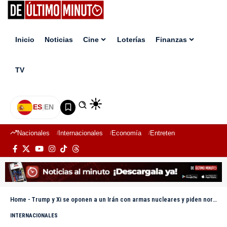
Inicio
Noticias
Cine
Loterías
Finanzas
TV
ES
|
EN
Nacionales
Internacionales
Economía
Entretenimiento
Deport
Home
-
Trump y Xi se oponen a un Irán con armas nucleares y piden normalizar el tráfico de Ormuz
INTERNACIONALES