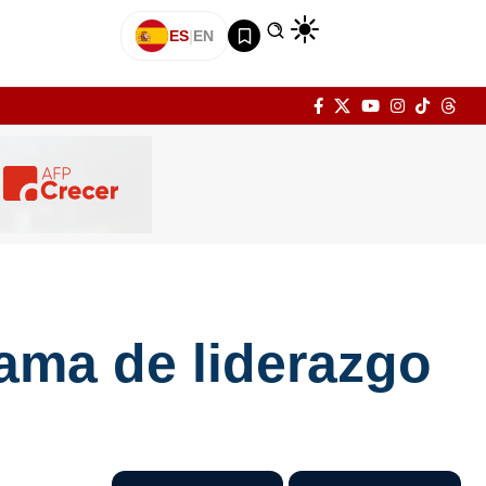
ES
|
EN
rama de liderazgo