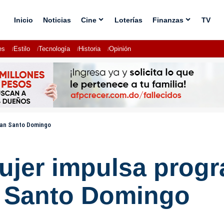
Inicio
Noticias
Cine
Loterías
Finanzas
TV
es
Estilo
Tecnología
Historia
Opinión
Gran Santo Domingo
Mujer impulsa prog
an Santo Domingo