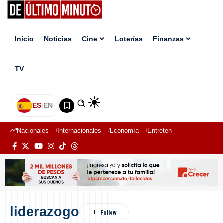
Inicio
Noticias
Cine
Loterías
Finanzas
TV
ES
|
EN
Nacionales
Internacionales
Economía
Entretenimiento
Deport
liderazogo