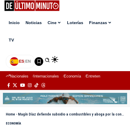
Inicio
Noticias
Cine
Loterías
Finanzas
TV
ES
|
EN
Nacionales
Internacionales
Economía
Entretenimiento
Deport
Home
-
Magín Díaz defiende subsidio a combustibles y aboga por la continuidad del diálogo con transportistas
ECONOMÍA