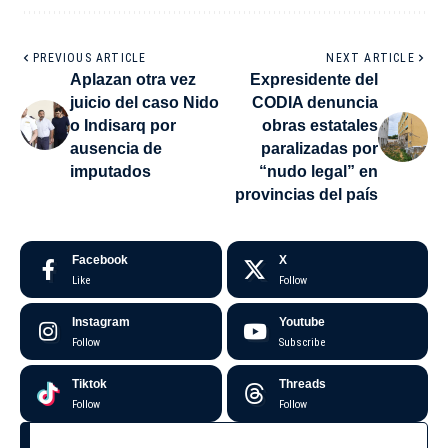
PREVIOUS ARTICLE
NEXT ARTICLE
Aplazan otra vez
Expresidente del
juicio del caso Nido
CODIA denuncia
o Indisarq por
obras estatales
ausencia de
paralizadas por
imputados
“nudo legal” en
provincias del país
Facebook
X
Like
Follow
Instagram
Youtube
Follow
Subscribe
Tiktok
Threads
Follow
Follow