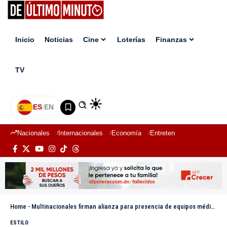
Inicio
Noticias
Cine
Loterías
Finanzas
TV
ES
|
EN
Nacionales
Internacionales
Economía
Entretenimiento
Deport
Home
-
Multinacionales firman alianza para presencia de equipos médicos en RD
ESTILO