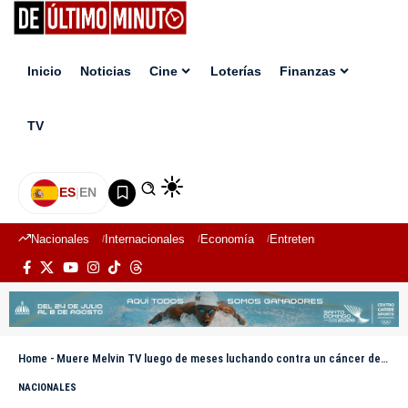
Inicio
Noticias
Cine
Loterías
Finanzas
TV
ES
|
EN
Nacionales
Internacionales
Economía
Entretenimiento
Deport
Home
-
Muere Melvin TV luego de meses luchando contra un cáncer de colon
NACIONALES