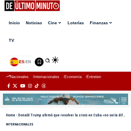
Inicio
Noticias
Cine
Loterías
Finanzas
TV
ES
|
EN
Nacionales
Internacionales
Economía
Entretenimiento
Deport
Home
-
Donald Trump afirmó que resolver la crisis en Cuba «no sería difícil» para su Gobierno
INTERNACIONALES