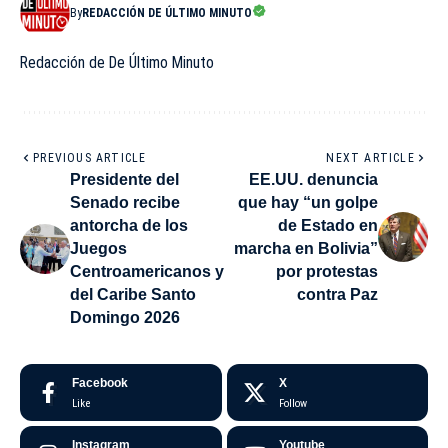
By
REDACCIÓN DE ÚLTIMO MINUTO
Redacción de De Último Minuto
PREVIOUS ARTICLE
NEXT ARTICLE
Presidente del
EE.UU. denuncia
Senado recibe
que hay “un golpe
antorcha de los
de Estado en
Juegos
marcha en Bolivia”
Centroamericanos y
por protestas
del Caribe Santo
contra Paz
Domingo 2026
Facebook
X
Like
Follow
Instagram
Youtube