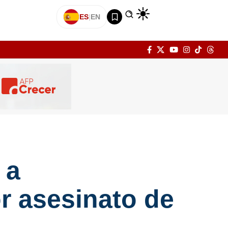
ES
|
EN
 a
r asesinato de