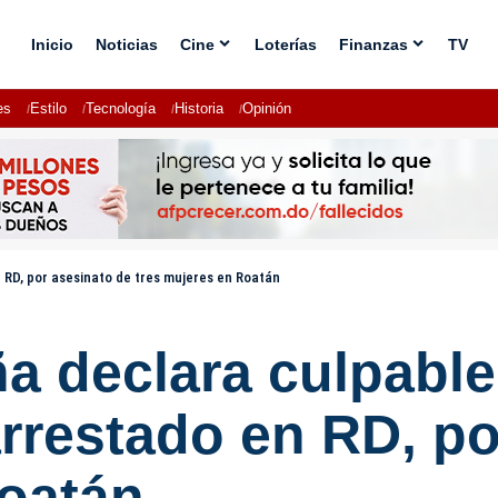
Inicio
Noticias
Cine
Loterías
Finanzas
TV
es
Estilo
Tecnología
Historia
Opinión
 RD, por asesinato de tres mujeres en Roatán
a declara culpable
rrestado en RD, po
Roatán