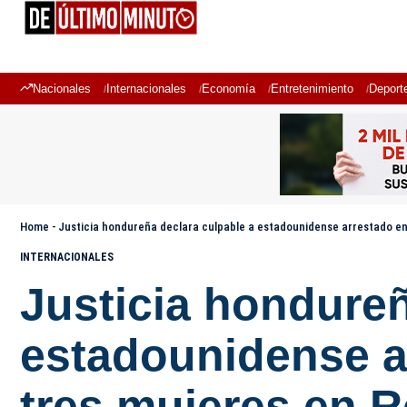
Nacionales
Internacionales
Economía
Entretenimiento
Deport
Home
-
Justicia hondureña declara culpable a estadounidense arrestado en
INTERNACIONALES
Justicia hondureñ
estadounidense a
tres mujeres en 