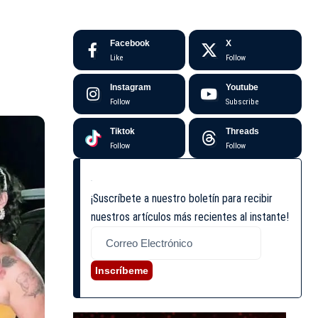
Facebook
X
Like
Follow
Instagram
Youtube
Follow
Subscribe
Tiktok
Threads
Follow
Follow
¡Suscríbete a nuestro boletín para recibir
nuestros artículos más recientes al instante!
Inscríbeme