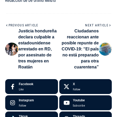
Redacción de De Último Minuto
PREVIOUS ARTICLE
NEXT ARTICLE
Justicia hondureña
Ciudadanos
declara culpable a
reaccionan ante
estadounidense
posible repunte de
arrestado en RD,
COVID-19: “El país
por asesinato de
no está preparado
tres mujeres en
para otra
Roatán
cuarentena”
Facebook
X
Like
Follow
Instagram
Youtube
Follow
Subscribe
Tiktok
Threads