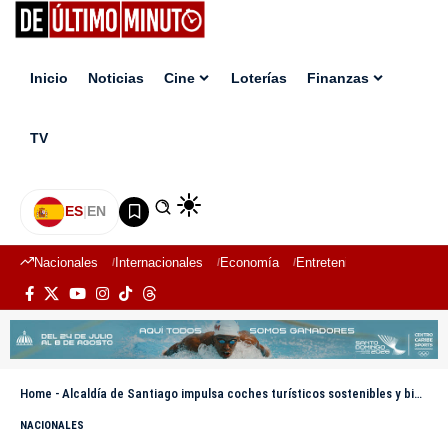
Inicio
Noticias
Cine
Loterías
Finanzas
TV
ES
|
EN
Nacionales
Internacionales
Economía
Entretenimiento
Deport
Home
-
Alcaldía de Santiago impulsa coches turísticos sostenibles y bienestar animal
NACIONALES