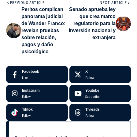
PREVIOUS ARTICLE
NEXT ARTICLE
Peritos complican
Senado aprueba ley
panorama judicial
que crea marco
de Wander Franco:
regulatorio para la
revelan pruebas
inversión nacional y
sobre relación,
extranjera
pagos y daño
psicológico
Facebook
X
Like
Follow
Instagram
Youtube
Follow
Subscribe
Tiktok
Threads
Follow
Follow