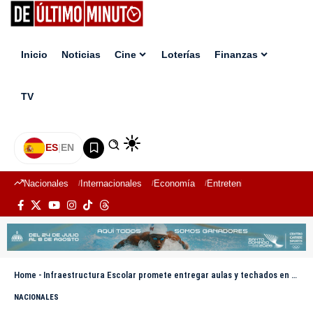
Inicio
Noticias
Cine
Loterías
Finanzas
TV
ES
|
EN
Nacionales
Internacionales
Economía
Entretenimiento
Deport
Home
-
Infraestructura Escolar promete entregar aulas y techados en Santiago
NACIONALES