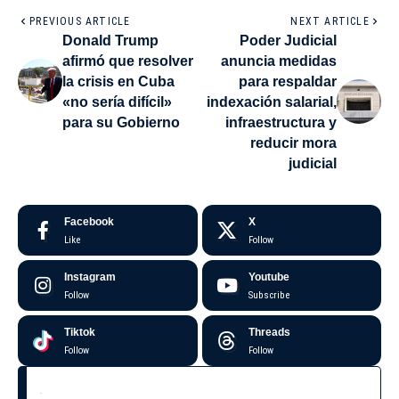
PREVIOUS ARTICLE
NEXT ARTICLE
Donald Trump
Poder Judicial
afirmó que resolver
anuncia medidas
la crisis en Cuba
para respaldar
«no sería difícil»
indexación salarial,
para su Gobierno
infraestructura y
reducir mora
judicial
Facebook
X
Like
Follow
Instagram
Youtube
Follow
Subscribe
Tiktok
Threads
Follow
Follow