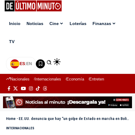
Inicio
Noticias
Cine
Loterías
Finanzas
TV
ES
|
EN
Nacionales
Internacionales
Economía
Entretenimiento
Deport
Home
-
EE.UU. denuncia que hay “un golpe de Estado en marcha en Bolivia” por protestas contra Paz
INTERNACIONALES