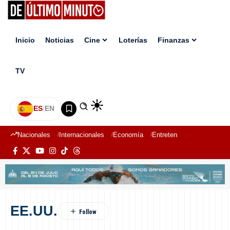
Inicio
Noticias
Cine
Loterías
Finanzas
TV
ES
|
EN
Nacionales
Internacionales
Economía
Entretenimiento
Deport
EE.UU.