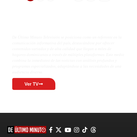
De Último Minuto TV
De Último Minuto Televisión se posiciona como un referente en la
comunicación informativa del país, destacándose por ofrecer
contenidos variados y de alta calidad que llegan a miles de
hogares dominicanos a través de múltiples plataformas. Este medio
combina la inmediatez de las noticias con análisis profundos y
programas especializados, adaptándose a las necesidades de una
audiencia diversa.
Ver TV