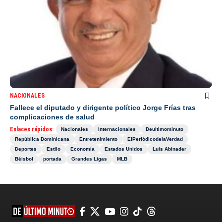
NACIONALES
Fallece el diputado y dirigente político Jorge Frías tras
complicaciones de salud
Enlaces rápidos:
Nacionales
Internacionales
Deultimominuto
República Dominicana
Entretenimiento
ElPeriódicodelaVerdad
Deportes
Estilo
Economía
Estados Unidos
Luis Abinader
Béisbol
portada
Grandes Ligas
MLB