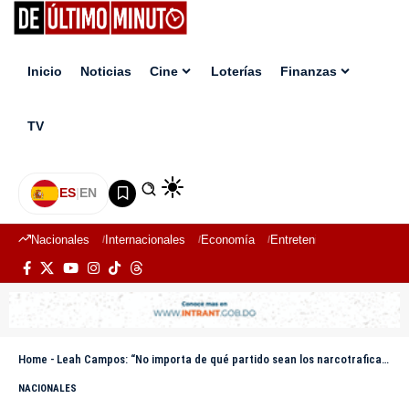
Inicio
Noticias
Cine
Loterías
Finanzas
TV
ES
|
EN
Nacionales
Internacionales
Economía
Entretenimiento
Deport
Home
-
Leah Campos: “No importa de qué partido sean los narcotraficantes; lo importante es capturarlos”
NACIONALES